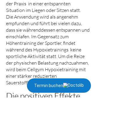
der Praxis in einer entspannten
Situation im Liegen oder Sitzen statt.
Die Anwendung wird als angenehm
empfunden und führt bei vielen dazu,
dass sie währenddessen entspannen und
einschlafen. Im Gegensatz zum
Höhentraining der Sportler, findet
während des Hypoxietrainings keine
sportliche Aktivität statt. Um die Reize
der physischen Belastung nachzuahmen,
wird beim Cellgym Hypoxietraining mit
einer stärker reduzierten
Sauerstoffkonzentration gearbeitet.
Termin buchen
Die positiven Effekte
des Höhentrainings
Steigern Sie Ihre mitochondriale
Leistungsfähigkeit!
Stärken Sie Ihr Immunsystem!